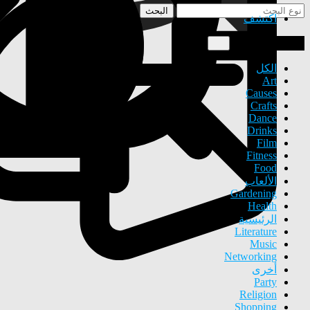
البحث
اكتشف
إنشاء مناسبة
الكل
Art
Causes
Crafts
Dance
Drinks
Film
Fitness
Food
الألعاب
Gardening
Health
الرئيسية
Literature
Music
Networking
أخرى
Party
Religion
Shopping