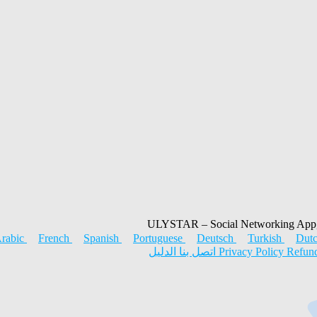
rabic
French
Spanish
Portuguese
Deutsch
Turkish
Dut
الدليل
اتصل بنا
Privacy Policy
Refun