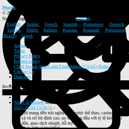
Photos
© 2026 ULYSTAR – Social Networking App, Professional
Networking Platform & Jobs in India
English
English
Arabic
French
Spanish
Portuguese
Deutsch
Turkish
Dutch
Italiano
Russian
Romaian
Portuguese
(Brazil)
Greek
About
Terms
Privacy Policy
Refund policy
Child Sexual Abuse and Exploitation (CSAE) Rules
Contact Us
Directory
Recent Updates
View
0
New Posts
Nhà Cái King88
shared a link
2025-10-04 13:26:51
-
King88 mang đến trải nghiệm cá cược thể thao, casino live,
bắn cá và nổ hũ đỉnh cao, uy tín hàng đầu với tỷ lệ kèo siêu
hấp dẫn, giao dịch nhanh, hỗ trợ 24/7.
THÔNG TIN CHI TIẾT: