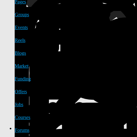
Pages
Groups
Events
Reels
Blogs
Market
Funding
Offers
Jobs
Courses
Forums