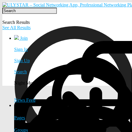
Search Results
See All Results
Join
Sign In
Sign Up
Search
Night Mode
News Feed
EXPLORE
Pages
Groups