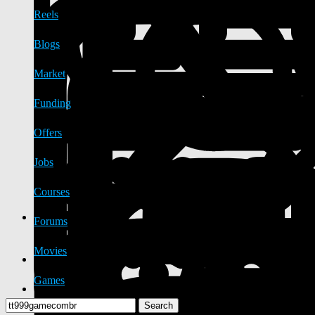
Reels
Blogs
Market
Funding
Offers
Jobs
Courses
Forums
Movies
Games
Search